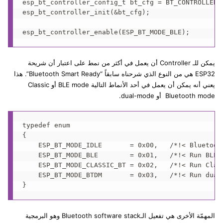
esp_bt_controller_config_t bt_cfg = BT_CONTROLLER_I
esp_bt_controller_init(&bt_cfg);

يمكن للـ Controller أن يعمل في أكثر من نمط على اعتبار أن شريحة
ESP32 هي من النوع الذي شرحناه سابقاً “Bluetooth Smart Ready”. هذا
يعني أنه يمكن أن يعمل في أحد الأنماط التالية BLE mode أو Classic
Bluetooth mode أو dual-mode.
typedef enum

{

    ESP_BT_MODE_IDLE       = 0x00,   /*!< Bluetooth
    ESP_BT_MODE_BLE        = 0x01,   /*!< Run BLE m
    ESP_BT_MODE_CLASSIC_BT = 0x02,   /*!< Run Class
    ESP_BT_MODE_BTDM       = 0x03,   /*!< Run dual 
المهمّة الأخرى هي تفعيل الـBluetooth software stack وهو البرمجية