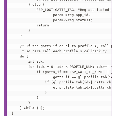
        } else {

            ESP_LOGI(GATTS_TAG, "Reg app failed, ap
                    param->reg.app_id,

                    param->reg.status);

            return;

        }

    }

    /* If the gatts_if equal to profile A, call pro
     * so here call each profile's callback */

    do {

        int idx;

        for (idx = 0; idx < PROFILE_NUM; idx++) {

            if (gatts_if == ESP_GATT_IF_NONE || /*
                    gatts_if == gl_profile_tab[idx]
                if (gl_profile_tab[idx].gatts_cb) {
                    gl_profile_tab[idx].gatts_cb(ev
                }

            }

        }

    } while (0);

}
