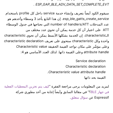
ESP_GAP_BLE_ADV_DATA_SET_COMPLETE_EVT .
سيقوم الكود أيضاً بتعريف وإنشاء خدمة service داخل كل profile باستخدام
esp_ble_gatts_create_service.
إن هذا التابع يأخذ 3 وسطاء وأحدهم هو
عدد المدخلات number of handlers/ATT التي نحتاجها في جدول الوسطاء
ATT على اعتبار أن كل خدمة يمكن أن تحوي عدد مختلف من
الـcharacteristic. إن الخدمة بشكلها الأبسط يمكن أن تحوي characteristic
واحدة وكل characteristic ستحوي على تعريف characteristic declaration
وعلى مؤشّر على مكان تواجد القيمة الحقيقة
Characteristic value
attribute handle
وعلى القيمة ذاتها. لذلك العدد الأساسي هو 4:
Service declaration
Characteristic declaration
Characteristic value attribute handle.
القيمة بحد ذاتها
لمزيد من المعلومات يرجى مراجعة الفقرة “
كيف يتم تخزين المعطيات الفعلية
في جهاز BLE
؟” في مقالنا السابق وأيضاً إجابة من أحد مطوري شركة
Espressif عن
سؤال متعلق
.