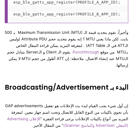
esp_ble_gatts_app_register(PROFILE_A_APP_ID);

وأخيراً، نقوم بتحديد قيمة الـ Maximum Transmission Unit (MTU) بـ 500
بايت. لكن ماذا يعني MTU ؟ إنه يقوم بتحديد حجم Attribute PDU (وليس
الـATT في الـ ATT Table) . لمعرفة المزيد يمكن قراءة المقال الخاص
بـMTU من موقع
Punchthrough
. يقوم الـ Client و الـServer بتبادل حجم
الـMTU عند إنشاء الاتصال. ملاحظة: إن ATT أطول من حجم MTU لا يمكن
إرسالها.
البدء بـ Broadcasting/Advertisement
إن أول شيء يجب القيام لبدء بث الإعلانات هو تفعيل GAP advertisements
بأن تحوي باكيتات من النوع القابل للاتصال وتحت اسم جهاز معين. لمعرفة
المزيد من أنواع باكيتات الإعلانات يرجى قراءة الفقرة “
الإعلان Advertising
(المعلن Advertiser والماسح Scanner)
” من المقال الأخير.