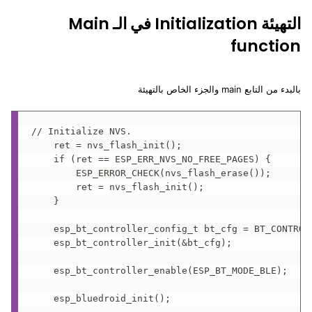
التهيئة Initialization في الـ Main
function
بالبدء من التابع main والجزء الخاص بالتهيئة
// Initialize NVS.

    ret = nvs_flash_init();

    if (ret == ESP_ERR_NVS_NO_FREE_PAGES) {

        ESP_ERROR_CHECK(nvs_flash_erase());

        ret = nvs_flash_init();

    }

    esp_bt_controller_config_t bt_cfg = BT_CONTROLL
    esp_bt_controller_init(&bt_cfg);

    esp_bt_controller_enable(ESP_BT_MODE_BLE);

    esp_bluedroid_init();
