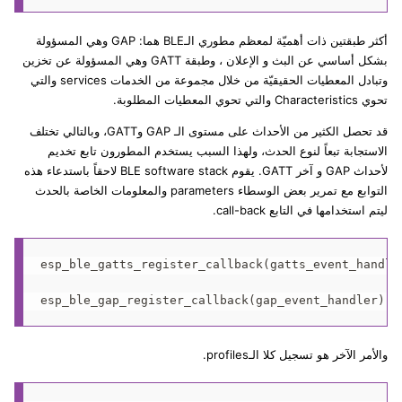
أكثر طبقتين ذات أهميّة لمعظم مطوري الـBLE هما: GAP وهي المسؤولة
بشكل أساسي عن البث و الإعلان ، وطبقة GATT وهي المسؤولة عن تخزين
وتبادل المعطيات الحقيقيّة من خلال مجموعة من الخدمات services والتي
تحوي Characteristics والتي تحوي المعطيات المطلوبة.
قد تحصل الكثير من الأحداث على مستوى الـ GAP وGATT، وبالتالي تختلف
الاستجابة تبعاً لنوع الحدث، ولهذا السبب يستخدم المطورون تابع تخديم
لأحداث GAP و آخر GATT. يقوم BLE software stack لاحقاً باستدعاء هذه
التوابع مع تمرير بعض الوسطاء parameters والمعلومات الخاصة بالحدث
ليتم استخدامها في التابع call-back.
esp_ble_gatts_register_callback(gatts_event_handler
والأمر الآخر هو تسجيل كلا الـprofiles.