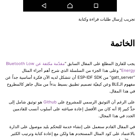
تجريب إرسال طلبات قراءة وكتابة
الخاتمة
يجب للقارئ المطلع على المقال السابق “
مقدّمة مكثفة عن Bluetooth Low
Energy
” وعلى هذا الجزء من السلسلة الذي شرح أهم أجزاء المثال
“gatt_server” من ESP-IDF SDK أن تتشكل لديه الآن فكرة أساسية جداً عن
مفهوم الـBLE وعن كيفيّة تصميم تطبيق بسيط بدءاً من مثال جاهز كالمطروح
في هذا المقال.
على الرغم أن التوثيق الرسمي للمشروع على
Github
هو توثيق شامل إلى
حدٍّ كبير إلا أنه كان من الأفضل إعادة صياغته على أسلوب أنسب للقادمين
الجدد في هذا المجال.
في المقال القادم سنعمل على إنشاء خدمة للتحكم بليد موصول على الدارة
بالاعتماد على كود المثال المستخدم هنا ولكن مع إعادة كتابة وترتيب الكثير