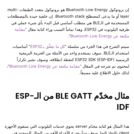
إن بروتوكول Bluetooth Low Energy هو بروتوكول متعدد الطبقات multi-
layer أو ما يدعى كمصطلح Bluetooth stack. إن خلفية جيدة بالمصطلحات
المستخدمة في الـBLE هي متطلب أساسي قبل البدء بأي شيء عملي في
طرفية البلوتوث في ESP32، وهذا تماماً السبب وراء كتابة مقال “
مقدّمة
مكثفة عن Bluetooth Low Energy
“.
سيتم الشرح في هذا الجزء من سلسلة “
كل ما يتعلّق بـESP32
” أساسيات
استخدام الـBLE. سوف نستخدم واحد من الأمثلة من الحزمة البرمجية
الرسمية ESP32 SDK (ESP-IDF) كنقطة انطلاقة، وسوف نشير تكراراً
لمحتوى تم شرحه في المقال “
مقدّمة مكثفة عن Bluetooth Low Energy
“،
لذلك حاول الاطلاع عليه مسبقاً.
مثال مخدّم BLE GATT من الـESP-
IDF
هذا المثال هو كتابة مخدّم server يحوي خدمات البلوتوث التي ستقوم الأجهزة
client بالنفاذ إليها. سوف نبدأ بشرح الأجزاء الأهم من المثال الموجود في