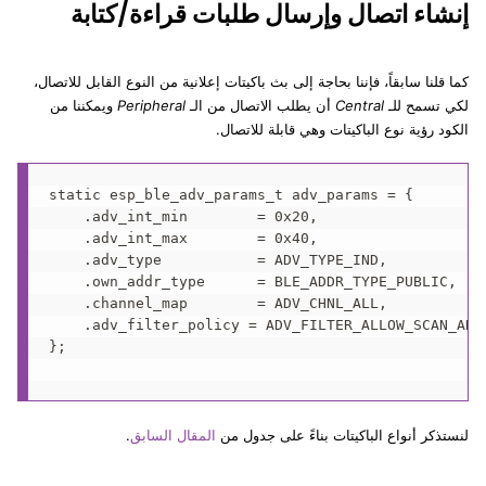
إنشاء اتصال وإرسال طلبات قراءة/كتابة
كما قلنا سابقاً، فإننا بحاجة إلى بث باكيتات إعلانية من النوع القابل للاتصال،
لكي تسمح للـ
Central
أن يطلب الاتصال من الـ
Peripheral
ويمكننا من
الكود رؤية نوع الباكيتات وهي قابلة للاتصال.
static esp_ble_adv_params_t adv_params = {

    .adv_int_min        = 0x20,

    .adv_int_max        = 0x40,

    .adv_type           = ADV_TYPE_IND,

    .own_addr_type      = BLE_ADDR_TYPE_PUBLIC,

    .channel_map        = ADV_CHNL_ALL,

    .adv_filter_policy = ADV_FILTER_ALLOW_SCAN_ANY_
};

لنستذكر أنواع الباكيتات بناءً على جدول من
المقال السابق
.