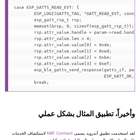
case ESP_GATTS_READ_EVT: {

        ESP_LOGI(GATTS_TAG, "GATT_READ_EVT, conn_i
        esp_gatt_rsp_t rsp;

        memset(&rsp, 0, sizeof(esp_gatt_rsp_t));

        rsp.attr_value.handle = param->read.handle;
        rsp.attr_value.len = 4;

        rsp.attr_value.value[0] = 0xde;

        rsp.attr_value.value[1] = 0xed;

        rsp.attr_value.value[2] = 0xbe;

        rsp.attr_value.value[3] = 0xef;

        esp_ble_gatts_send_response(gatts_if, param
                                    ESP_GATT_OK, &r
وأخيراً، تطبيق المثال بشكل عملي
لقد استخدمت تطبيق أندرويد يسمى
NRF Connect
لاستكشاف الخدمات