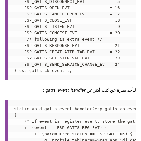
    ESP_GATTS_DISCONNECT_EVT          = 15,      /
    ESP_GATTS_OPEN_EVT                = 16,      /
    ESP_GATTS_CANCEL_OPEN_EVT         = 17,      /
    ESP_GATTS_CLOSE_EVT               = 18,      /
    ESP_GATTS_LISTEN_EVT              = 19,      /
    ESP_GATTS_CONGEST_EVT             = 20,      /
     /* following is extra event */ 

    ESP_GATTS_RESPONSE_EVT            = 21,      /
    ESP_GATTS_CREAT_ATTR_TAB_EVT      = 22,      /
    ESP_GATTS_SET_ATTR_VAL_EVT        = 23,      /
    ESP_GATTS_SEND_SERVICE_CHANGE_EVT = 24,      /
لنأخذ نظرة عن كثب أكثر عن
gatts_event_handler
:
static void gatts_event_handler(esp_gatts_cb_event
{

    /* If event is register event, store the gatts_
    if (event == ESP_GATTS_REG_EVT) {

        if (param->reg.status == ESP_GATT_OK) {

            gl_profile_tab[param->reg.app_id].gatts