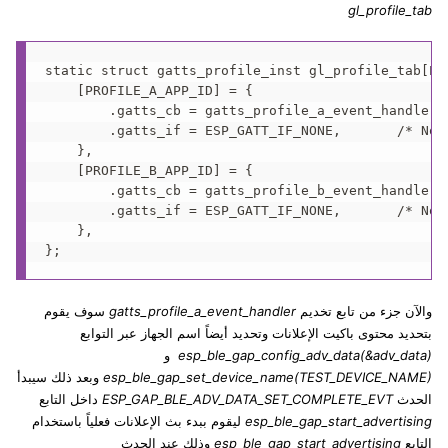
gl_profile_tab
static struct gatts_profile_inst gl_profile_tab[PRO
    [PROFILE_A_APP_ID] = {

        .gatts_cb = gatts_profile_a_event_handler,

        .gatts_if = ESP_GATT_IF_NONE,       /* Not
    },

    [PROFILE_B_APP_ID] = {

        .gatts_cb = gatts_profile_b_event_handler,
        .gatts_if = ESP_GATT_IF_NONE,       /* Not
    },

والآن جزء من تابع تخديم
gatts_profile_a_event_handler
سوف يقوم
بتحديد محتوى باكيت الإعلانات وتحديد أيضاً اسم الجهاز عبر التوابع
esp_ble_gap_config_adv_data(&adv_data)
و
esp_ble_gap_set_device_name(TEST_DEVICE_NAME)
وبعد ذلك سيبدأ
الحدث
ESP_GAP_BLE_ADV_DATA_SET_COMPLETE_EVT
داخل التابع
esp_ble_gap_start_advertising
ليقوم ببدء بث الإعلانات فعلياً باستخدام
التابع
esp_ble_gap_start_advertising
وذلك عند الحدث