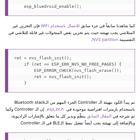
كما شاهدنا سابقاً في جزء سابق
للاتصال باستخدام WiFi
فإن التخزين غير
المتلاشي يجب تهيئته حيث يتم تخزين بعض المتحولات غير قابلة للتلاشي في
التقسيمة
NVS partition
.
ret = nvs_flash_init();

    if (ret == ESP_ERR_NVS_NO_FREE_PAGES) {

        ESP_ERROR_CHECK(nvs_flash_erase());

        ret = nvs_flash_init();

ثم يبدأ الكود بتهيئة الـ Controller الجزء المهم من الـBluetooth stack
باستخدام بارمترات افتراضية موجودة في
esp_bt.h
. إن الـ Controller وكما
تم شرحه في
المقال السابق
ينظّم ويدير كل ما يتعلق بالإشارات الراديوية،
وبالإضافة إلى تهيئته يجب أيضاً تفعيل نمط الـBLE في الـ Controller.