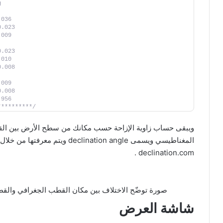
g
.036
0.023
.009
0.023
.010
0.008
.009
0.008
.956
**********/
ويبقى حساب زاوية الإزاحة حسب مكانك من سطح الأرض بين ال
declination.com .
صورة توضّح الاختلاف بين مكان القطب الجغرافي والق
شاشة العرض