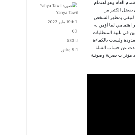
تمام العام وهو اهتمام
 بفضل الكثير من
Yahya Tawil
ي لتبقى بمظهر الشخص
19th مايو 2023
 اهتمامي لما أؤمن به
0
ين في تلبية المتطلبات
معدودة وليست بالكفاءة
533
حدث عن حساب القبلة
5 دقائق
د مؤثرات بصرية وصوتية