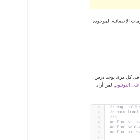
ومات الإحصائية الموجودة
ا في كل مرة. يوجد درس
على اليوتيوب
لمن أراد
// Mag. calib
// Hard ironi
//B
#define B1 -3
#define B2 0.
#define B3 -5