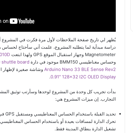
ك
يُظهر لي تاريخ صفحة الملاحظات لأول مرة فكرت في المشروع أ
دراسة مبدأية لما يتطلبه المشروع، علمت أني سأحتاج لحساس
Magnetometer وجهاز استقبال الموقع GPS ولهذا ابتعت
1010D
وحساس مغناطيسي BMM150 موجود في دارة
 shuttle board
Arduino Nano 33 BLE Sense Rev2
وشاشة صغيرة لإظهار ال
.
0.91″ 128×32 I2C OLED Display
بدأت تجريب كل وحدة من المشروع لوحدها وسأرتب توثيق المش
التجارب. إن ميزات المشروع هي:
تحديد القبلة
تحرك الدارة لمسافات بعيدة أو باستخدام الحساس المغناطيسي
تشغيل الدارة بنطاق المدينة فقط.